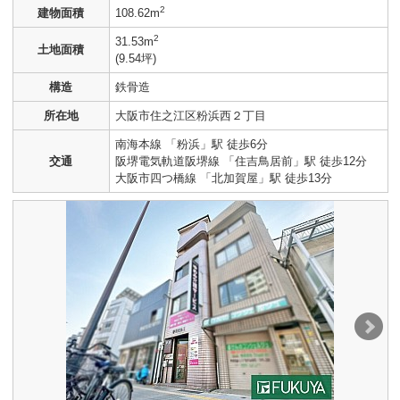
2
建物面積
108.62m
2
31.53m
土地面積
(9.54坪)
構造
鉄骨造
所在地
大阪市住之江区粉浜西２丁目
南海本線 「粉浜」駅 徒歩6分
交通
阪堺電気軌道阪堺線 「住吉鳥居前」駅 徒歩12分
大阪市四つ橋線 「北加賀屋」駅 徒歩13分