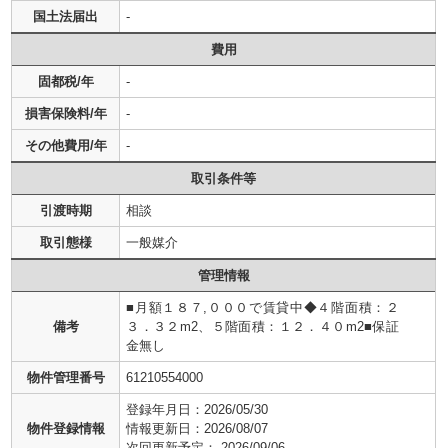
国土法届出
-
費用
固都税/年
-
損害保険料/年
-
その他費用/年
-
取引条件等
引渡時期
相談
取引態様
一般媒介
管理情報
■月額１８７,０００で賃貸中◆４階面積：２
備考
３．３２m2、５階面積：１２．４０m2■保証
金無し
物件管理番号
61210554000
登録年月日：
2026/05/30
物件登録情報
情報更新日：
2026/08/07
次回更新予定：
2026/09/06