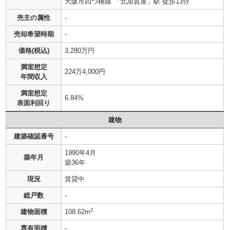
大阪市四つ橋線 「北加賀屋」駅 徒歩13分
売主の属性
-
売却希望時期
-
価格(税込)
3,280万円
満室想定
224万4,000円
年間収入
満室想定
6.84%
表面利回り
建物
建築確認番号
-
1990年4月
築年月
築36年
現況
賃貸中
総戸数
-
2
建物面積
108.62m
専有面積
-