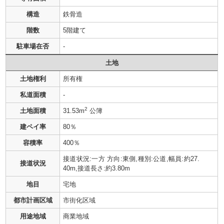
構造
鉄骨造
階数
5階建て
駐車場在否
-
土地
土地権利
所有権
私道面積
-
2
土地面積
31.53m
公簿
建ペイ率
80％
容積率
400％
接道状況:一方 方向:東側,種別:公道,幅員:約27.
接道状況
40m,接道長さ:約3.80m
地目
宅地
都市計画区域
市街化区域
用途地域
商業地域