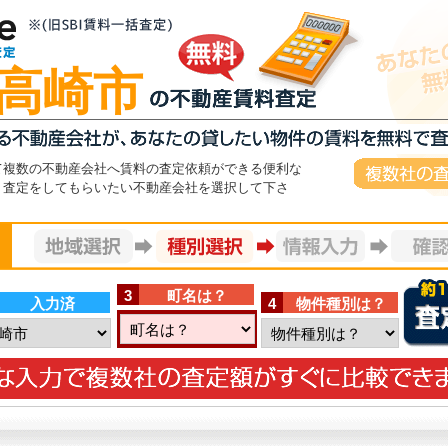
 高崎市
複数社の査
て複数の不動産会社へ賃料の査定依頼ができる便利な
。査定をしてもらいたい不動産会社を選択して下さ
分の簡単入力！地域選択
3
町名は？
入力済
4
物件種別は？