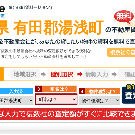
県 有田郡湯浅町
複数社の査
て複数の不動産会社へ賃料の査定依頼ができる便利な
。査定をしてもらいたい不動産会社を選択して下さ
分の簡単入力！地域選択
3
町名は？
入力済
4
物件種別は？