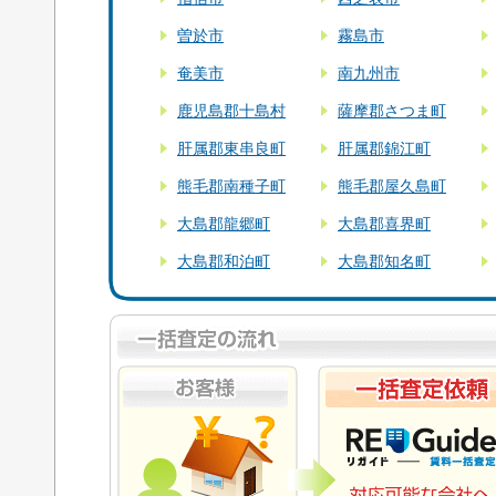
曽於市
霧島市
奄美市
南九州市
鹿児島郡十島村
薩摩郡さつま町
肝属郡東串良町
肝属郡錦江町
熊毛郡南種子町
熊毛郡屋久島町
大島郡龍郷町
大島郡喜界町
大島郡和泊町
大島郡知名町