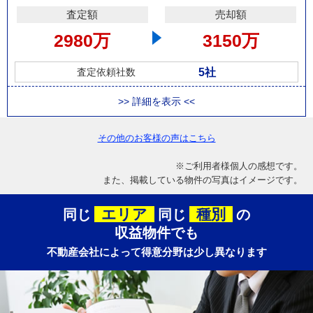
査定額
売却額
2980万
3150万
5社
査定依頼社数
>> 詳細を表示 <<
その他のお客様の声はこちら
※ご利用者様個人の感想です。
また、掲載している物件の写真はイメージです。
エリア
種別
同じ
同じ
の
収益物件でも
不動産会社によって得意分野は少し異なります