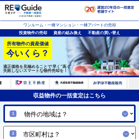
ワンルーム・一棟マンション・一棟アパートの売却
投資物件の売却
資産の組み換え
不動産の買い替え
所有物件の資産価値
今いくら？
適正価格を見極めることで
'早く''高く'
失敗しないスマートな物件売却を！
収益物件の一括査定はこちら
1
2