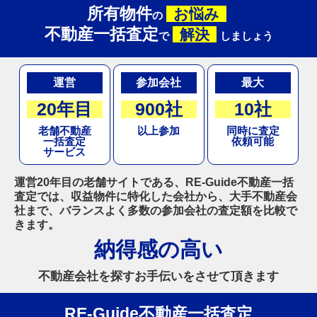
所有物件
お悩み
の
不動産一括査定
解決
で
しましょう
運営
参加会社
最大
20年目
900社
10社
老舗不動産
以上参加
同時に査定
一括査定
依頼可能
サービス
運営20年目の老舗サイトである、RE-Guide不動産一括
査定では、収益物件に特化した会社から、大手不動産会
社まで、バランスよく多数の参加会社の査定額を比較で
きます。
納得感の高い
不動産会社を探すお手伝いをさせて頂きます
RE-Guide不動産一括査定