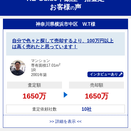
お客様
声
の
神奈川県横浜市中区 W.T様
自分で色々と探して売却するより、100万円以上
は高く売れたと思っています！
マンション
2
専有面積17.01m
1R
インタビューあり
2001年築
査定額
売却額
1650万
1650万
10社
査定依頼社数
>> 詳細を表示 <<