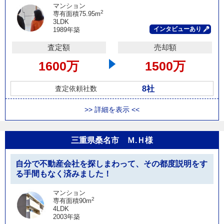
マンション
2
専有面積75.95m
3LDK
インタビューあり
1989年築
査定額
売却額
1600万
1500万
8社
査定依頼社数
>> 詳細を表示 <<
三重県桑名市 Ｍ.Ｈ様
自分で不動産会社を探しまわって、その都度説明をす
る手間もなく済みました！
マンション
2
専有面積90m
4LDK
2003年築