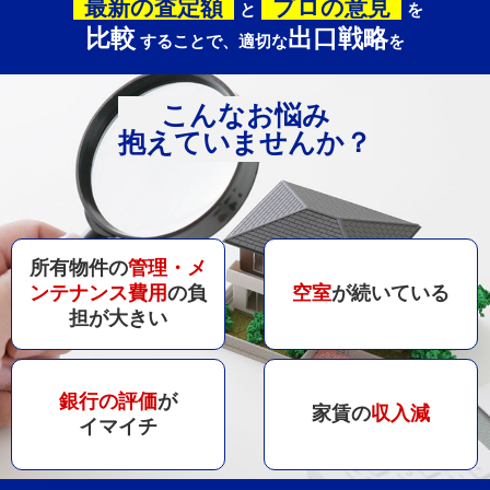
最新の査定額
プロの意見
と
を
比較
出口戦略
することで、適切な
を
こんなお悩み
抱えていませんか？
所有物件の
管理・メ
ンテナンス費用
の負
空室
が続いている
担が大きい
銀行の評価
が
家賃の
収入減
イマイチ