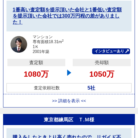
1番高い査定額を提示頂いた会社と1番低い査定額
を提示頂いた会社では300万円程の差がありまし
た！
マンション
2
専有面積18.31m
1Ｋ
インタビューあり
2001年築
査定額
売却額
1080万
1050万
5社
査定依頼社数
>> 詳細を表示 <<
東京都練馬区 Ｔ.Ｍ様
購入をしたときより高く売れたので、リガイド不