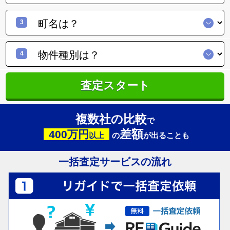
3
4
査定スタート
複数社の比較
で
差額
400万円
以上
の
が出ることも
一括査定サービスの流れ