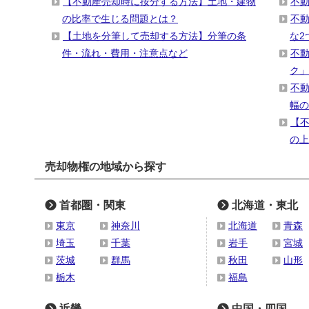
【不動産売却時に按分する方法】土地・建物
不
の比率で生じる問題とは？
不
【土地を分筆して売却する方法】分筆の条
な2
件・流れ・費用・注意点など
不
ク」
不
幅の
【
の上
売却物権の地域から探す
首都圏・関東
北海道・東北
東京
神奈川
北海道
青森
埼玉
千葉
岩手
宮城
茨城
群馬
秋田
山形
栃木
福島
近畿
中国・四国