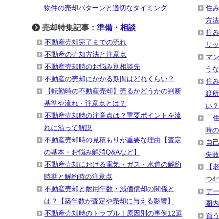
物件の売却パターンと適切なタイミング
住
方法
売却特集記事：
準備・相談
住
不動産売却完了までの流れ
リッ
不動産の売却方法と注意点
マ
不動産売却時のお悩み別相談先
うな
不動産の売却にかかる期間はどれくらい？
住
【転勤時の不動産売却】売るかどうかの判断
渡所
基準や流れ・注意点とは？
い？
不動産売却時の注意点は？重要ポイントを流
「
れに沿って解説
時の
不動産売却時の見積もりが重要な理由【査定
自
の基本・お悩み解消Q&Aなど】
失敗
不動産売却における電気・ガス・水道の解約
【
時期と解約時の注意点
つ4
不動産売却と耐用年数・減価償却の関係と
デー
は？【築年数が査定や売却に与える影響】
圏内
不動産売却時のトラブル｜原因別の事例12選
買