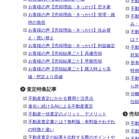
不
お客様の声【売却理由・きっかけ】空き家
不
お客様の声【売却理由・きっかけ】管理・維
不
持の負担
み・
お客様の声【売却理由・きっかけ】住み替
不
え・買い替え
は？
お客様の声【売却理由・きっかけ】利益確定
不
お客様の声【売却結果ごと】高価売却
対策
お客様の声【売却結果ごと】早期売却
所有
お客様の声【売却結果ごと】購入時より高
特例
値・想定より高値
不
ら外
査定特集記事
分
不動産査定にかかる費用と注意点
仕組
進化し続けるAIによる不動産査定
不動産一括査定のメリット、デメリット
売却
不動産査定書とは？無料版・有料版それぞれ
不
の特徴と違い
不
不動産査定の結果を比較する際のポイントや
不