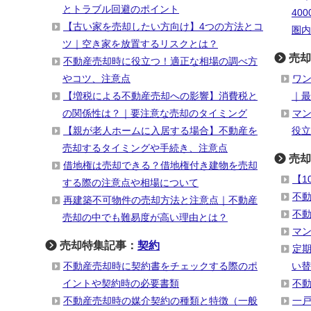
とトラブル回避のポイント
40
【古い家を売却したい方向け】4つの方法とコ
圏内
ツ｜空き家を放置するリスクとは？
売却
不動産売却時に役立つ！適正な相場の調べ方
やコツ、注意点
ワ
【増税による不動産売却への影響】消費税と
｜最
の関係性は？｜要注意な売却のタイミング
マ
【親が老人ホームに入居する場合】不動産を
役立
売却するタイミングや手続き、注意点
売却
借地権は売却できる？借地権付き建物を売却
【1
する際の注意点や相場について
不
再建築不可物件の売却方法と注意点｜不動産
不
売却の中でも難易度が高い理由とは？
マ
売却特集記事：
契約
定
不動産売却時に契約書をチェックする際のポ
い替
イントや契約時の必要書類
不
不動産売却時の媒介契約の種類と特徴（一般
一