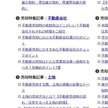
媒介契約・専任媒介契約・専属専任媒介契
【
約）
を売
売却特集記事：
不動産会社
売却
不動産売却時の依頼先はどこがいい？不動産
外
会社それぞれの特徴をご紹介
注意
不動産売却における不動産会社選びのポイン
空
ト
不
不動産売却におすすめな不動産会社のチェッ
使用
クポイント
不
不動産の売却はどんな営業担当者へ依頼する
不
べき？見極めポイント7選
売却
売却特集記事：
土地
不
不動産売却する際、土地の測量が必要なケー
家
ス
却時
土地の売却方法とは？【不動産売却時の流
不
れ・注意するべき土地の特徴】
不