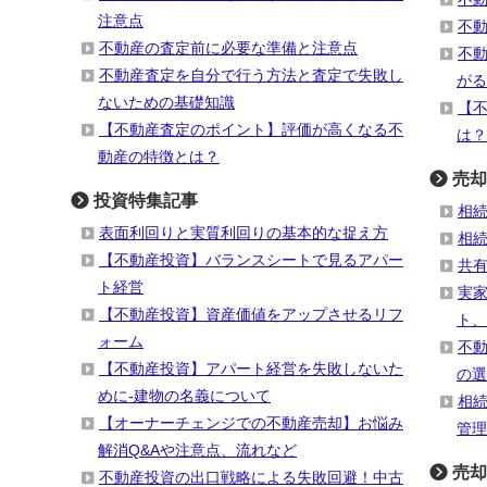
注意点
不
不動産の査定前に必要な準備と注意点
不
不動産査定を自分で行う方法と査定で失敗し
がる
ないための基礎知識
【
【不動産査定のポイント】評価が高くなる不
は？
動産の特徴とは？
売却
投資特集記事
相
表面利回りと実質利回りの基本的な捉え方
相
【不動産投資】バランスシートで見るアパー
共
ト経営
実
【不動産投資】資産価値をアップさせるリフ
ト、
ォーム
不
【不動産投資】アパート経営を失敗しないた
の選
めに-建物の名義について
相
【オーナーチェンジでの不動産売却】お悩み
管理
解消Q&Aや注意点、流れなど
売却
不動産投資の出口戦略による失敗回避！中古