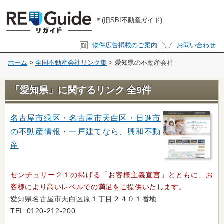
RE-Guide(リガイド)
＊(旧SBI不動産ガイド)
物件広告掲載のご案内
お問い合わせ
ホーム
>
全国不動産会社リンク集
> 愛知県の不動産会社
「愛知県」に関するリンク 全9件
名古屋市緑区・名古屋市天白区・日進市
の不動産情報・一戸建てなら、興和不動
産
センチュリー２１の掲げる「お客様主義宣言」とともに、お
客様により高いレベルでの満足をご提供いたします。
愛知県名古屋市天白区原１丁目２４０１番地
TEL:0120-212-200