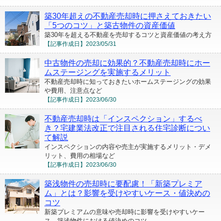
築30年超えの不動産売却時に押さえておきたい
「5つのコツ」と築古物件の資産価値
築30年を超える不動産を売却するコツと資産価値の考え方
【記事作成日】
2023/05/31
中古物件の売却に効果的？不動産売却時にホー
ムステージングを実施するメリット
不動産売却時に知っておきたいホームステージングの効果
や費用、注意点など
【記事作成日】
2023/06/30
不動産売却時は「インスペクション」するべ
き？宅建業法改正で注目される住宅診断につい
て解説
インスペクションの内容や売主が実施するメリット・デメ
リット、費用の相場など
【記事作成日】
2023/06/30
築浅物件の売却時に要配慮！「新築プレミア
ム」とは？影響を受けやすいケース・値決めの
コツ
新築プレミアムの意味や売却時に影響を受けやすいケー
ス、築浅物件における値決めのコツ