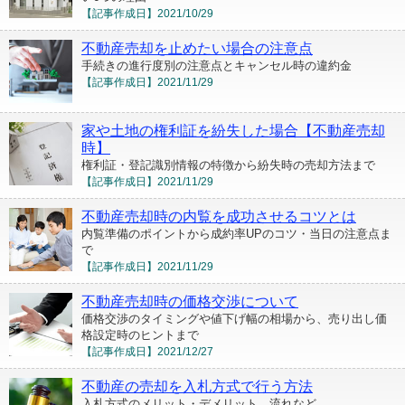
【記事作成日】
2021/10/29
不動産売却を止めたい場合の注意点
手続きの進行度別の注意点とキャンセル時の違約金
【記事作成日】
2021/11/29
家や土地の権利証を紛失した場合【不動産売却
時】
権利証・登記識別情報の特徴から紛失時の売却方法まで
【記事作成日】
2021/11/29
不動産売却時の内覧を成功させるコツとは
内覧準備のポイントから成約率UPのコツ・当日の注意点ま
で
【記事作成日】
2021/11/29
不動産売却時の価格交渉について
価格交渉のタイミングや値下げ幅の相場から、売り出し価
格設定時のヒントまで
【記事作成日】
2021/12/27
不動産の売却を入札方式で行う方法
入札方式のメリット・デメリット、流れなど