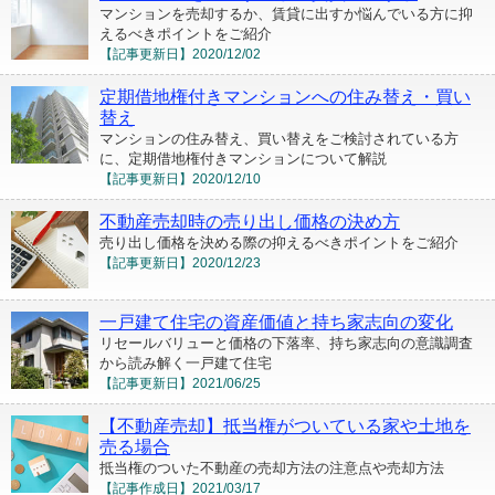
マンションを売却するか、賃貸に出すか悩んでいる方に抑
えるべきポイントをご紹介
【記事更新日】
2020/12/02
定期借地権付きマンションへの住み替え・買い
替え
マンションの住み替え、買い替えをご検討されている方
に、定期借地権付きマンションについて解説
【記事更新日】
2020/12/10
不動産売却時の売り出し価格の決め方
売り出し価格を決める際の抑えるべきポイントをご紹介
【記事更新日】
2020/12/23
一戸建て住宅の資産価値と持ち家志向の変化
リセールバリューと価格の下落率、持ち家志向の意識調査
から読み解く一戸建て住宅
【記事更新日】
2021/06/25
【不動産売却】抵当権がついている家や土地を
売る場合
抵当権のついた不動産の売却方法の注意点や売却方法
【記事作成日】
2021/03/17