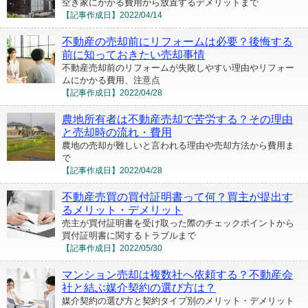
空き家にかかる費用から放置するデメリットまで
【記事作成日】
2022/04/14
不動産の売却前にリフォームは必要？後悔する
前に知っておきたい売却事情
不動産売却前のリフォームが失敗しやすい理由やリフォー
ムにかかる費用、注意点
【記事作成日】
2022/04/28
農地所有者は不動産売却で苦労する？その理由
と売却時の流れ・費用
農地の売却が難しいと言われる理由や売却方法から費用ま
で
【記事作成日】
2022/04/28
不動産売買の買付証明書って何？買主が提出す
るメリット・デメリット
売主が買付証明書を受け取った際のチェックポイントから
買付証明書に関するトラブルまで
【記事作成日】
2022/05/30
マンション売却は複数社へ依頼する？不動産会
社と結ぶ媒介契約の選び方は？
媒介契約の選び方と契約タイプ別のメリット・デメリット