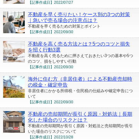
【記事作成日】
2022/07/27
不動産を早く売りたい！ケース別の3つの対策
｜急いで売る場合の注意点は？
不動産を早く売るための対策とポイント
【記事作成日】
2022/09/30
不動産を高く売る方法とは？5つのコツと損失
を招く行動3選
不動産を高く売るために押さえておきたい3つの基本や5つ
のコツ、損をしやすい行動
【記事作成日】
2022/09/30
海外に住む方（非居住者）による不動産売却時
の税金・確定申告
非居住者にかかる所得税・住民税の仕組みや確定申告につ
いて
【記事作成日】
2022/09/30
不動産の売却期間が長引く原因・対処法｜長期
化した場合のリスクとは？
不動産の売却期間が長引く原因・対処法と売却期間が長引
いた場合のリスクについて
【記事作成日】
2022/10/28