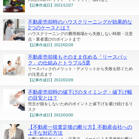
【記事作成日】
2021/12/27
不動産売却時のハウスクリーニングが効果的な
2つのケースとは？
ハウスクリーニングの費用相場から失敗しない時期・注意
点・業者選びのポイントまで
【記事作成日】
2022/02/28
不動産売却後もそのまま住める「リースバッ
ク」の仕組みとトラブル5選
リースバックのメリット・デメリットから失敗を防ぐため
の注意点まで
【記事作成日】
2022/02/28
不動産売却時の値下げのタイミング・値下げ幅
の目安とは？
売主が損をしないためのポイントと値下げを避け続けるリ
スク
【記事作成日】
2022/03/30
【不動産一括査定後の断り方】不動産会社への
上手な対応方法
お断り時のポイント・注意点、メールによる具体的な断り