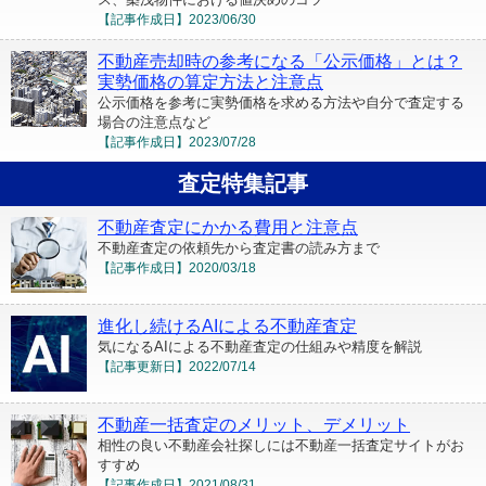
【記事作成日】
2023/06/30
不動産売却時の参考になる「公示価格」とは？
実勢価格の算定方法と注意点
公示価格を参考に実勢価格を求める方法や自分で査定する
場合の注意点など
【記事作成日】
2023/07/28
査定特集記事
不動産査定にかかる費用と注意点
不動産査定の依頼先から査定書の読み方まで
【記事作成日】
2020/03/18
進化し続けるAIによる不動産査定
気になるAIによる不動産査定の仕組みや精度を解説
【記事更新日】
2022/07/14
不動産一括査定のメリット、デメリット
相性の良い不動産会社探しには不動産一括査定サイトがお
すすめ
【記事作成日】
2021/08/31