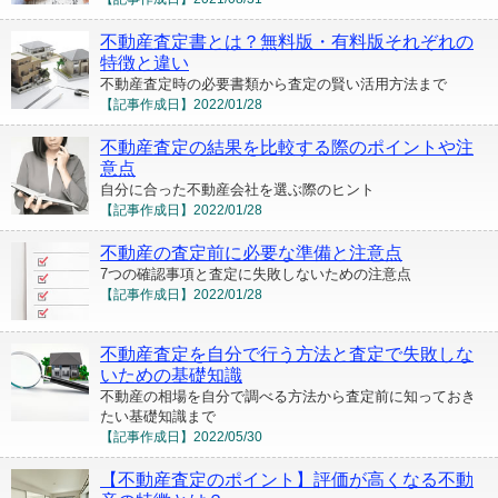
不動産査定書とは？無料版・有料版それぞれの
特徴と違い
不動産査定時の必要書類から査定の賢い活用方法まで
【記事作成日】
2022/01/28
不動産査定の結果を比較する際のポイントや注
意点
自分に合った不動産会社を選ぶ際のヒント
【記事作成日】
2022/01/28
不動産の査定前に必要な準備と注意点
7つの確認事項と査定に失敗しないための注意点
【記事作成日】
2022/01/28
不動産査定を自分で行う方法と査定で失敗しな
いための基礎知識
不動産の相場を自分で調べる方法から査定前に知っておき
たい基礎知識まで
【記事作成日】
2022/05/30
【不動産査定のポイント】評価が高くなる不動