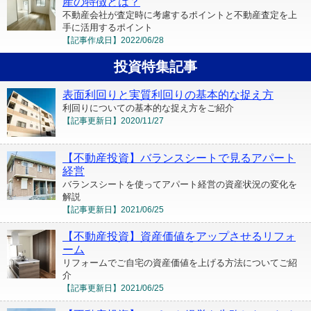
産の特徴とは？
不動産会社が査定時に考慮するポイントと不動産査定を上
手に活用するポイント
【記事作成日】
2022/06/28
投資特集記事
表面利回りと実質利回りの基本的な捉え方
利回りについての基本的な捉え方をご紹介
【記事更新日】
2020/11/27
【不動産投資】バランスシートで見るアパート
経営
バランスシートを使ってアパート経営の資産状況の変化を
解説
【記事更新日】
2021/06/25
【不動産投資】資産価値をアップさせるリフォ
ーム
リフォームでご自宅の資産価値を上げる方法についてご紹
介
【記事更新日】
2021/06/25