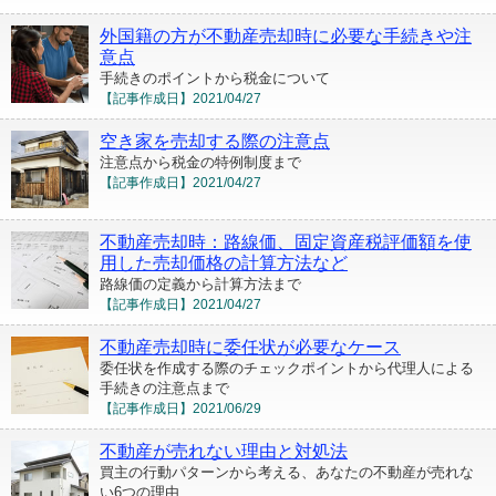
外国籍の方が不動産売却時に必要な手続きや注
意点
手続きのポイントから税金について
【記事作成日】
2021/04/27
空き家を売却する際の注意点
注意点から税金の特例制度まで
【記事作成日】
2021/04/27
不動産売却時：路線価、固定資産税評価額を使
用した売却価格の計算方法など
路線価の定義から計算方法まで
【記事作成日】
2021/04/27
不動産売却時に委任状が必要なケース
委任状を作成する際のチェックポイントから代理人による
手続きの注意点まで
【記事作成日】
2021/06/29
不動産が売れない理由と対処法
買主の行動パターンから考える、あなたの不動産が売れな
い6つの理由