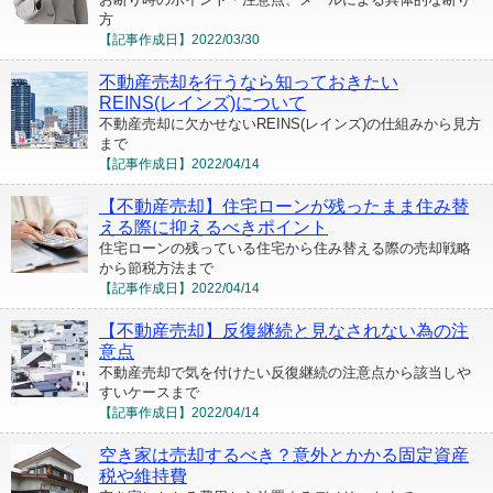
方
【記事作成日】
2022/03/30
不動産売却を行うなら知っておきたい
REINS(レインズ)について
不動産売却に欠かせないREINS(レインズ)の仕組みから見方
まで
【記事作成日】
2022/04/14
【不動産売却】住宅ローンが残ったまま住み替
える際に抑えるべきポイント
住宅ローンの残っている住宅から住み替える際の売却戦略
から節税方法まで
【記事作成日】
2022/04/14
【不動産売却】反復継続と見なされない為の注
意点
不動産売却で気を付けたい反復継続の注意点から該当しや
すいケースまで
【記事作成日】
2022/04/14
空き家は売却するべき？意外とかかる固定資産
税や維持費