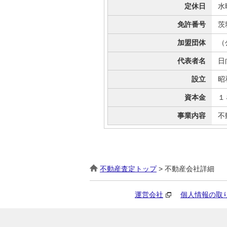
定休日
水
免許番号
茨
加盟団体
（
代表者名
日
設立
昭
資本金
１
事業内容
不
不動産査定トップ
> 不動産会社詳細
運営会社
個人情報の取