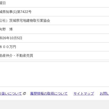
曜日
城県知事(1)第7422号
公社）茨城県宅地建物取引業協会
向野 博
和26年10月5日
８００万円
動産仲介・不動産売買
り扱いについて
履歴情報の取得について
サイトマップ
お問