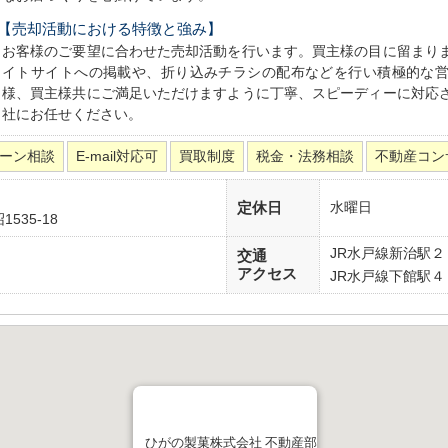
【売却活動における特徴と強み】
お客様のご要望に合わせた売却活動を行います。買主様の目に留まり
イトサイトへの掲載や、折り込みチラシの配布などを行い積極的な
様、買主様共にご満足いただけますように丁寧、スピーディーに対応
社にお任せください。
ーン相談
E-mail対応可
買取制度
税金・法務相談
不動産コン
定休日
水曜日
535-18
JR水戸線新治駅
交通
アクセス
JR水戸線下館駅
ひがの製菓株式会社 不動産部