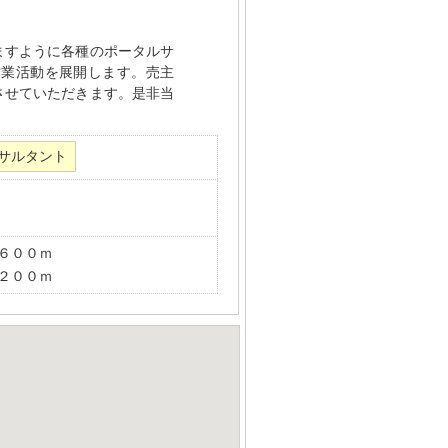
ますように各種のポータルサ
営業活動を展開します。売主
させていただきます。是非当
サルタント
２６００ｍ
４２００ｍ