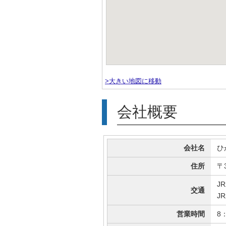
>大きい地図に移動
会社概要
会社名
ひ
住所
〒
J
交通
J
営業時間
8