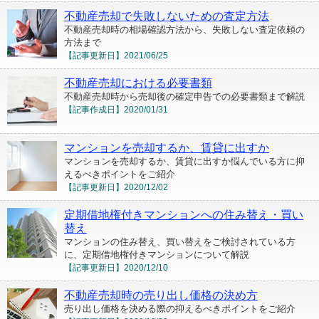
不動産売却で失敗しないための査定方法
不動産売却時の相場確認方法から、失敗しない査定依頼の
方法まで
【記事更新日】
2021/06/25
不動産売却における必要書類
不動産売却時から売却後の確定申告での必要書類まで解説
【記事作成日】
2020/01/31
マンションを売却するか、賃貸に出すか
マンションを売却するか、賃貸に出すか悩んでいる方に抑
えるべきポイントをご紹介
【記事更新日】
2020/12/02
定期借地権付きマンションへの住み替え・買い
替え
マンションの住み替え、買い替えをご検討されている方
に、定期借地権付きマンションについて解説
【記事更新日】
2020/12/10
不動産売却時の売り出し価格の決め方
売り出し価格を決める際の抑えるべきポイントをご紹介