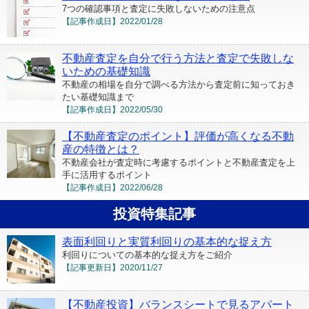
7つの確認事項と査定に失敗しないための注意点
【記事作成日】
2022/01/28
不動産査定を自分で行う方法と査定で失敗しな
いための基礎知識
不動産の相場を自分で調べる方法から査定前に知っておき
たい基礎知識まで
【記事作成日】
2022/05/30
【不動産査定のポイント】評価が高くなる不動
産の特徴とは？
不動産会社が査定時に考慮するポイントと不動産査定を上
手に活用するポイント
【記事作成日】
2022/06/28
投資特集記事
表面利回りと実質利回りの基本的な捉え方
利回りについての基本的な捉え方をご紹介
【記事更新日】
2020/11/27
【不動産投資】バランスシートで見るアパート