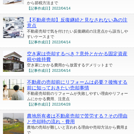
から節税方法まで
【記事作成日】
2022/04/14
【不動産売却】反復継続と見なされない為の注
意点
不動産売却で気を付けたい反復継続の注意点から該当しや
すいケースまで
【記事作成日】
2022/04/14
空き家は売却するべき？意外とかかる固定資産
税や維持費
空き家にかかる費用から放置するデメリットまで
【記事作成日】
2022/04/14
不動産の売却前にリフォームは必要？後悔する
前に知っておきたい売却事情
不動産売却前のリフォームが失敗しやすい理由やリフォー
ムにかかる費用、注意点
【記事作成日】
2022/04/28
農地所有者は不動産売却で苦労する？その理由
と売却時の流れ・費用
農地の売却が難しいと言われる理由や売却方法から費用ま
で