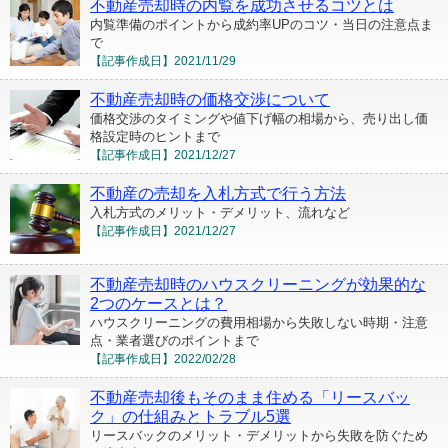
不動産売却時の内覧を成功させるコツとは
内覧準備のポイントから成約率UPのコツ・当日の注意点ま
で
【記事作成日】
2021/11/29
不動産売却時の価格交渉について
価格交渉のタイミングや値下げ幅の相場から、売り出し価
格設定時のヒントまで
【記事作成日】
2021/12/27
不動産の売却を入札方式で行う方法
入札方式のメリット・デメリット、流れなど
【記事作成日】
2021/12/27
不動産売却時のハウスクリーニングが効果的な
2つのケースとは？
ハウスクリーニングの費用相場から失敗しない時期・注意
点・業者選びのポイントまで
【記事作成日】
2022/02/28
不動産売却後もそのまま住める「リースバッ
ク」の仕組みとトラブル5選
リースバックのメリット・デメリットから失敗を防ぐため