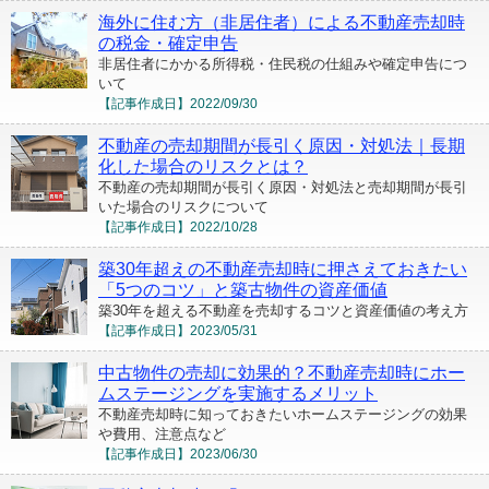
海外に住む方（非居住者）による不動産売却時
の税金・確定申告
非居住者にかかる所得税・住民税の仕組みや確定申告につ
いて
【記事作成日】
2022/09/30
不動産の売却期間が長引く原因・対処法｜長期
化した場合のリスクとは？
不動産の売却期間が長引く原因・対処法と売却期間が長引
いた場合のリスクについて
【記事作成日】
2022/10/28
築30年超えの不動産売却時に押さえておきたい
「5つのコツ」と築古物件の資産価値
築30年を超える不動産を売却するコツと資産価値の考え方
【記事作成日】
2023/05/31
中古物件の売却に効果的？不動産売却時にホー
ムステージングを実施するメリット
不動産売却時に知っておきたいホームステージングの効果
や費用、注意点など
【記事作成日】
2023/06/30