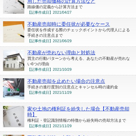
用した売却価格の計算方法など
路線価の定義から計算方法まで
【記事作成日】
2021/04/27
不動産売却時に委任状が必要なケース
委任状を作成する際のチェックポイントから代理人による
手続きの注意点まで
【記事作成日】
2021/06/29
不動産が売れない理由と対処法
買主の行動パターンから考える、あなたの不動産が売れな
い6つの理由
【記事作成日】
2021/10/29
不動産売却を止めたい場合の注意点
手続きの進行度別の注意点とキャンセル時の違約金
【記事作成日】
2021/11/29
家や土地の権利証を紛失した場合【不動産売却
時】
権利証・登記識別情報の特徴から紛失時の売却方法まで
【記事作成日】
2021/11/29