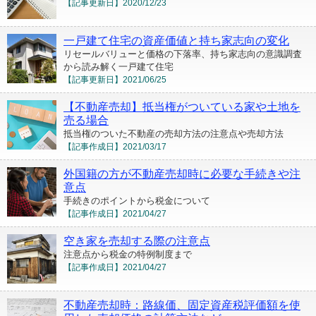
【記事更新日】
2020/12/23
一戸建て住宅の資産価値と持ち家志向の変化
リセールバリューと価格の下落率、持ち家志向の意識調査
から読み解く一戸建て住宅
【記事更新日】
2021/06/25
【不動産売却】抵当権がついている家や土地を
売る場合
抵当権のついた不動産の売却方法の注意点や売却方法
【記事作成日】
2021/03/17
外国籍の方が不動産売却時に必要な手続きや注
意点
手続きのポイントから税金について
【記事作成日】
2021/04/27
空き家を売却する際の注意点
注意点から税金の特例制度まで
【記事作成日】
2021/04/27
不動産売却時：路線価、固定資産税評価額を使