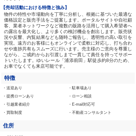
【売却活動における特徴と強み】
物件の特性や市場動向を丁寧に分析し、根拠に基づいた最適な
価格設定と販売手法をご提案します。ポータルサイトや自社顧
客、業者ネットワークなど複数の販路を活用して購入希望者へ
の露出を最大化し、より多くの検討機会を創出します。販売状
況や反響、内覧結果なども随時ご報告し、透明性の高い取引を
実現。遠方のお客様にもオンラインで柔軟に対応し、打ち合わ
せや進捗共有もスムーズに行います。売主様のご意向を尊重し
ながら、ご成約からお引渡しまで一貫して責任を持ってサポー
トいたします。ゆいレール「浦添前田」駅徒歩約8分のため、
お車でなくても来店可能です。
特徴
・送迎あり
・駐車場あり
・提携ローンあり
・ローン相談
・引越業者紹介
・E-mail対応可
・買取制度
・不動産コンサルタント
住所