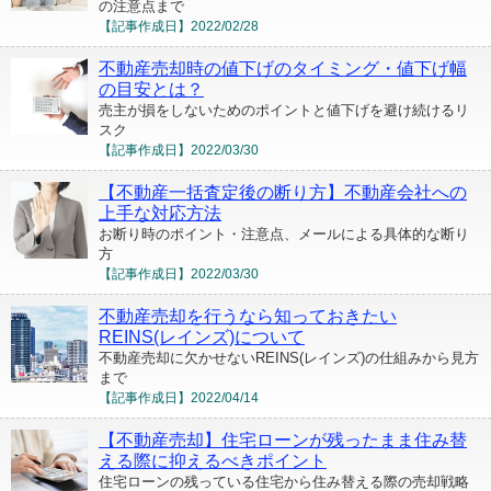
の注意点まで
【記事作成日】
2022/02/28
不動産売却時の値下げのタイミング・値下げ幅
の目安とは？
売主が損をしないためのポイントと値下げを避け続けるリ
スク
【記事作成日】
2022/03/30
【不動産一括査定後の断り方】不動産会社への
上手な対応方法
お断り時のポイント・注意点、メールによる具体的な断り
方
【記事作成日】
2022/03/30
不動産売却を行うなら知っておきたい
REINS(レインズ)について
不動産売却に欠かせないREINS(レインズ)の仕組みから見方
まで
【記事作成日】
2022/04/14
【不動産売却】住宅ローンが残ったまま住み替
える際に抑えるべきポイント
住宅ローンの残っている住宅から住み替える際の売却戦略