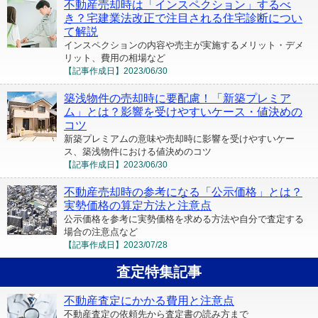
不動産売却時は「インスペクション」するべ
き？宅建業法改正で注目される住宅診断につい
て解説
インスペクションの内容や売主が実施するメリット・デメ
リット、費用の相場など
【記事作成日】
2023/06/30
築浅物件の売却時に要配慮！「新築プレミア
ム」とは？影響を受けやすいケース・値決めの
コツ
新築プレミアムの意味や売却時に影響を受けやすいケー
ス、築浅物件における値決めのコツ
【記事作成日】
2023/06/30
不動産売却時の参考になる「公示価格」とは？
実勢価格の算定方法と注意点
公示価格を参考に実勢価格を求める方法や自分で査定する
場合の注意点など
【記事作成日】
2023/07/28
査定特集記事
不動産査定にかかる費用と注意点
不動産査定の依頼先から査定書の読み方まで