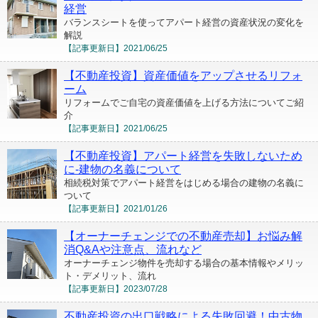
経営
バランスシートを使ってアパート経営の資産状況の変化を
解説
【記事更新日】
2021/06/25
【不動産投資】資産価値をアップさせるリフォ
ーム
リフォームでご自宅の資産価値を上げる方法についてご紹
介
【記事更新日】
2021/06/25
【不動産投資】アパート経営を失敗しないため
に-建物の名義について
相続税対策でアパート経営をはじめる場合の建物の名義に
ついて
【記事更新日】
2021/01/26
【オーナーチェンジでの不動産売却】お悩み解
消Q&Aや注意点、流れなど
オーナーチェンジ物件を売却する場合の基本情報やメリッ
ト・デメリット、流れ
【記事更新日】
2023/07/28
不動産投資の出口戦略による失敗回避！中古物