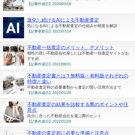
【記事作成日】
2020/03/18
進化し続けるAIによる不動産査定
気になるAIによる不動産査定の仕組みや精度を解説
【記事更新日】
2022/07/14
不動産一括査定のメリット、デメリット
相性の良い不動産会社探しには不動産一括査定サイトがお
すすめ
【記事作成日】
2021/08/31
不動産査定書とは？無料版・有料版それぞれの
特徴と違い
不動産査定時の必要書類から査定の賢い活用方法まで
【記事作成日】
2022/01/28
不動産査定の結果を比較する際のポイントや注
意点
自分に合った不動産会社を選ぶ際のヒント
【記事作成日】
2022/01/28
不動産の査定前に必要な準備と注意点