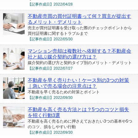
【記事作成日】
2022/04/28
不動産売買の買付証明書って何？買主が提出す
るメリット・デメリット
売主が買付証明書を受け取った際のチェックポイントから
買付証明書に関するトラブルまで
【記事作成日】
2022/05/30
マンション売却は複数社へ依頼する？不動産会
社と結ぶ媒介契約の選び方は？
媒介契約の選び方と契約タイプ別のメリット・デメリット
【記事作成日】
2022/07/27
不動産を早く売りたい！ケース別の3つの対策
｜急いで売る場合の注意点は？
不動産を早く売るための対策とポイント
【記事作成日】
2022/09/30
不動産を高く売る方法とは？5つのコツと損失
を招く行動3選
不動産を高く売るために押さえておきたい3つの基本や5つ
のコツ、損をしやすい行動
【記事作成日】
2022/09/30