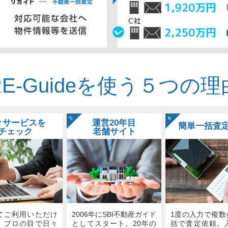
RE-Guideを使う
５
つの理
3
4
々サービスを
運営20年目
簡単一括査
チェック
老舗サイト
てご利用いただけ
2006年にSBI不動産ガイド
1度の入力で複数
、プロの目で日々
としてスタート。20年の
括で査定依頼。