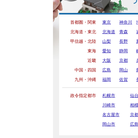
首都圏・関東
東京
神奈川
北海道・東北
北海道
青森
甲信越・北陸
山梨
長野
東海
愛知
静岡
近畿
大阪
京都
中国・四国
広島
岡山
九州・沖縄
福岡
佐賀
政令指定都市
札幌市
仙
川崎市
相
名古屋市
京
岡山市
広