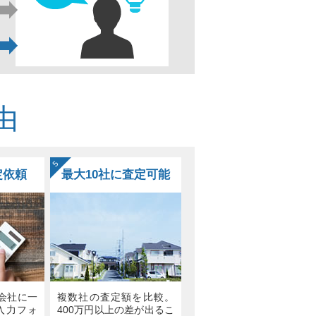
由
5
定依頼
最大10社に査定可能
会社に一
複数社の査定額を比較。
入力フォ
400万円以上の差が出るこ