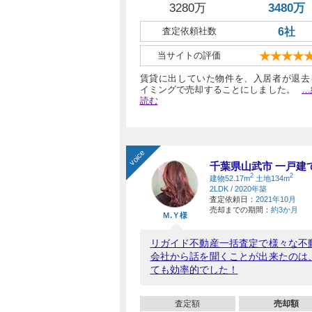
3280万
3480万
査定依頼社数
6社
当サイトの評価
★★★★
賃貸に出していた物件を、入居者が退去
イミングで売却することにしました。
…
読む
voice
千葉県山武市 一戸建
2
2
建物52.17m
土地134m
2LDK / 2020年築
査定依頼日：
2021年10月
売却までの期間：
約3か月
Ｍ.Ｙ様
リガイド不動産一括査定で様々な不
会社から話を聞くことが出来たのは
ても効率的でした！
査定額
売却額