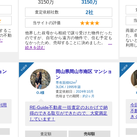
3150万
3150万
査定依頼社数
2社
★
当サイトの評価
★★★★
するこ
両親
他界した叔母から相続で譲り受けた物件だった
社の不動
た。
のですが、自宅から遠方の物件で、住む予定も
む
ない
なかったため、売却することに決めました。
…
利用
続きを読む
voice
voice
ョン
岡山県岡山市南区 マンショ
ン
2
専有面積62m
3LDK / 1995年築
査定依頼日：
2024年10月
O.I様
売却までの期間：
約2ヶ月
利用
今
RE-Guide不動産一括査定のおかげで納
不
得のできる取引ができたので、大変満足
き
しています！
査定額
売却額