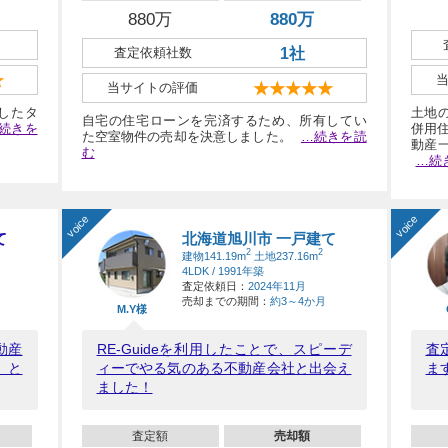
880万
880万
査定依頼社数
1社
★
当サイトの評価
★★★★★
したタ
土地
自宅の住宅ローンを完済するため、所有してい
続きを
併用住
た空室物件の売却を決意しました。
…続きを読
動産
む
…続
voice
voice
て
北海道旭川市 一戸建て
2
2
建物141.19m
土地237.16m
4LDK / 1991年築
査定依頼日：
2024年11月
売却までの期間：
約3～4か月
M.Y様
動産
RE-Guideを利用したことで、スピーデ
査
、と
ィーでやる気のある不動産会社と出会え
ま
ました！
査定額
売却額