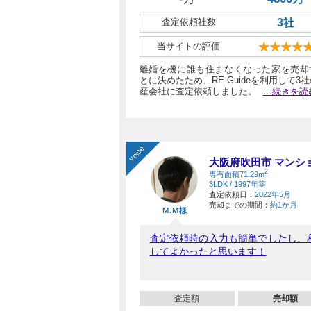
査定依頼社数
3社
当サイトの評価
★★★★
離婚を機に誰も住まなくなった家を売却
とに決めたため、RE-Guideを利用して3
産会社に査定依頼しました。
…続きを読
voice
大阪府吹田市 マンシ
2
専有面積71.29m
3LDK / 1997年築
査定依頼日：
2022年5月
売却までの期間：
約1か月
Ｍ.Ｍ様
査定依頼時の入力も簡単でしたし、
してよかったと思います！
査定額
売却額