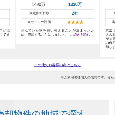
1490万
1320万
査定依頼社数
2社
当サイトの評価
★★★★
スが流
住んでいた家を買い替えることが決まったた
東京
として新
め、売却することにしました。
…続きを読む
スの
があ
の自
却し
その他のお客様の声はこちら
※ご利用者様個人の感想です。また
売却物件の地域で探す