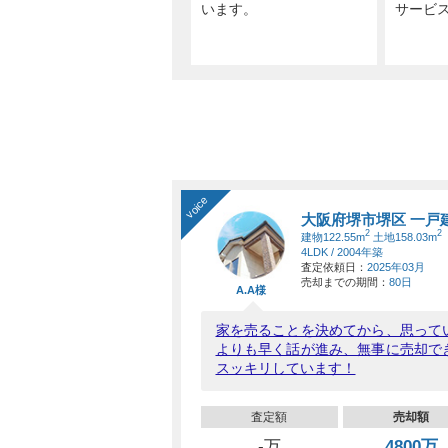
います。
サービ
voice
大阪府堺市堺区 一戸
2
2
建物122.55m
土地158.03m
4LDK / 2004年築
査定依頼日：
2025年03月
売却までの期間：
80日
A.A様
家を売ることを決めてから、思って
よりも早く話が進み、無事に売却で
スッキリしています！
査定額
売却額
-万
4800万