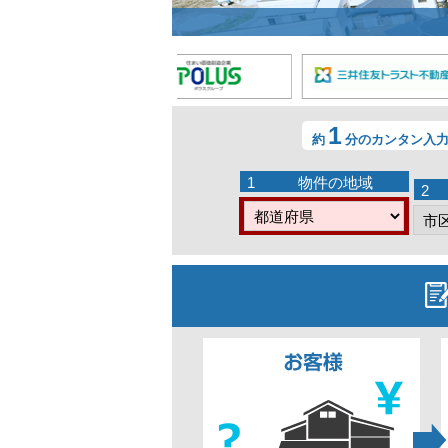
1
約
分のカンタン入
1
物件の地域
2