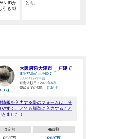
PAN IDか
とも。
も引き継
大阪府泉大津市 一戸建て
2
2
建物77.0m
土地80.7m
5LDK / 1973年築
査定依頼日：
2022年8月
売却までの期間：
約2か月
Ａ.Ｔ様
件情報を入力する際のフォームは、分
りやすく、とても簡単に入力すること
できました！
査定額
売却額
800万
800万