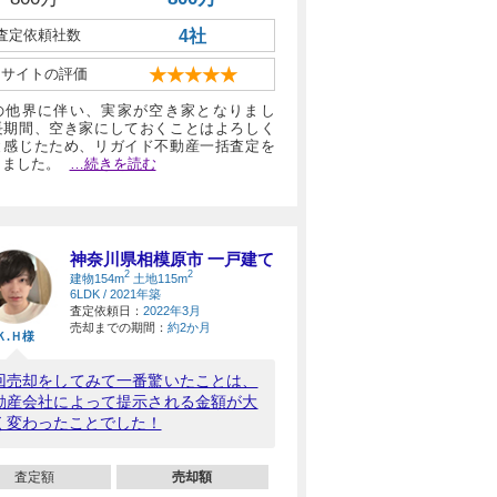
査定依頼社数
4社
当サイトの評価
★★★★★
の他界に伴い、実家が空き家となりまし
長期間、空き家にしておくことはよろしく
と感じたため、リガイド不動産一括査定を
しました。
…続きを読む
神奈川県相模原市 一戸建て
2
2
建物154m
土地115m
6LDK / 2021年築
査定依頼日：
2022年3月
売却までの期間：
約2か月
Ｋ.Ｈ様
回売却をしてみて一番驚いたことは、
動産会社によって提示される金額が大
く変わったことでした！
査定額
売却額