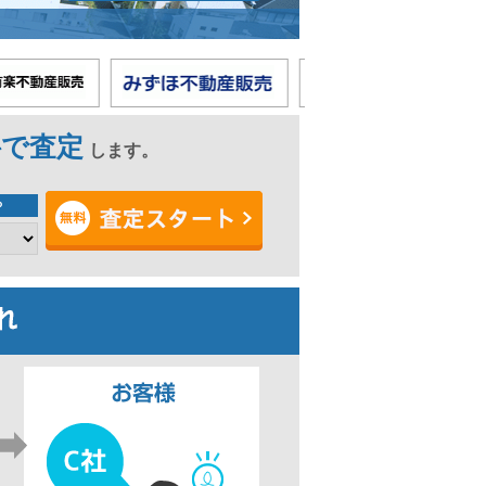
料で査定
します。
？