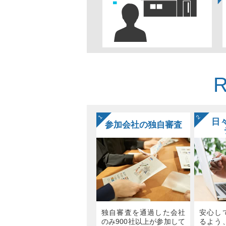
1
2
日
参加会社の独自審査
独自審査を通過した会社
安心し
のみ900社以上が参加して
るよう