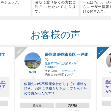
スをチェック。
長期に渡り多くの方にご
ームはYahoo! JA
利用いただいておりま
らユーザー情報
す。
げる簡単入力。
お客様の声
voice
voice
建て
静岡県 静岡市葵区 一戸建
て
2
2
建物77.76m
土地231.48m
1984年築
査定依頼日：
2024年10月
N.H様
売却までの期間：
2か月
いた
物
依頼先の各不動産会社からすぐに連絡を
きて
か
頂き、迅速に見積もりを出してもらえた
が
ので良かったです！
査定額
売却額