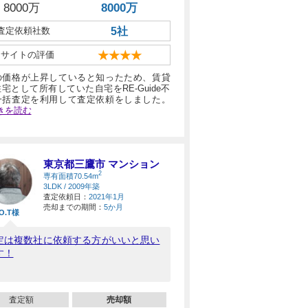
8000万
8000万
査定依頼社数
5社
当サイトの評価
★★★★
の価格が上昇していると知ったため、賃貸
宅として所有していた自宅をRE-Guide不
一括査定を利用して査定依頼をしました。
きを読む
東京都三鷹市 マンション
2
専有面積70.54m
3LDK / 2009年築
査定依頼日：
2021年1月
売却までの期間：
5か月
O.T様
定は複数社に依頼する方がいいと思い
す！
査定額
売却額