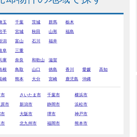
埼玉
千葉
茨城
群馬
栃木
岩手
宮城
秋田
山形
福島
新潟
富山
石川
福井
岐阜
三重
兵庫
奈良
和歌山
滋賀
島根
鳥取
山口
徳島
香川
愛媛
高知
長崎
熊本
大分
宮崎
鹿児島
沖縄
台市
さいたま市
千葉市
横浜市
模原市
新潟市
静岡市
浜松市
都市
大阪市
堺市
神戸市
島市
北九州市
福岡市
熊本市