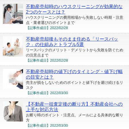
不動産売却時のハウスクリーニングが効果的な
2つのケースとは？
ハウスクリーニングの費用相場から失敗しない時期・注意
点・業者選びのポイントまで
【記事作成日】
2022/02/28
不動産売却後もそのまま住める「リースバッ
ク」の仕組みとトラブル5選
リースバックのメリット・デメリットから失敗を防ぐため
の注意点まで
【記事作成日】
2022/02/28
不動産売却時の値下げのタイミング・値下げ幅
の目安とは？
売主が損をしないためのポイントと値下げを避け続けるリ
スク
【記事作成日】
2022/03/30
【不動産一括査定後の断り方】不動産会社への
上手な対応方法
お断り時のポイント・注意点、メールによる具体的な断り
方
【記事作成日】
2022/03/30