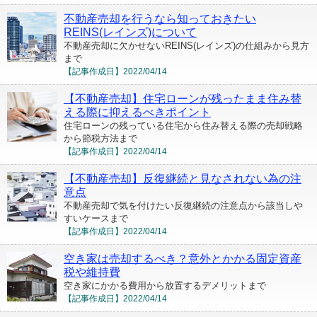
不動産売却を行うなら知っておきたい
REINS(レインズ)について
不動産売却に欠かせないREINS(レインズ)の仕組みから見方
まで
【記事作成日】
2022/04/14
【不動産売却】住宅ローンが残ったまま住み替
える際に抑えるべきポイント
住宅ローンの残っている住宅から住み替える際の売却戦略
から節税方法まで
【記事作成日】
2022/04/14
【不動産売却】反復継続と見なされない為の注
意点
不動産売却で気を付けたい反復継続の注意点から該当しや
すいケースまで
【記事作成日】
2022/04/14
空き家は売却するべき？意外とかかる固定資産
税や維持費
空き家にかかる費用から放置するデメリットまで
【記事作成日】
2022/04/14