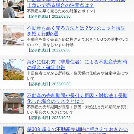
｜急いで売る場合の注意点は？
不動産を早く売るための対策とポイント
【記事作成日】
2022/09/30
不動産を高く売る方法とは？5つのコツと損失
を招く行動3選
不動産を高く売るために押さえておきたい3つの基本や5つ
のコツ、損をしやすい行動
【記事作成日】
2022/09/30
海外に住む方（非居住者）による不動産売却時
の税金・確定申告
非居住者にかかる所得税・住民税の仕組みや確定申告につ
いて
【記事作成日】
2022/09/30
不動産の売却期間が長引く原因・対処法｜長期
化した場合のリスクとは？
不動産の売却期間が長引く原因・対処法と売却期間が長引
いた場合のリスクについて
【記事作成日】
2022/10/28
築30年超えの不動産売却時に押さえておきたい