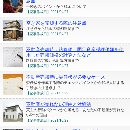
意点
手続きのポイントから税金について
【記事作成日】
2021/04/27
空き家を売却する際の注意点
注意点から税金の特例制度まで
【記事作成日】
2021/04/27
不動産売却時：路線価、固定資産税評価額を使
用した売却価格の計算方法など
路線価の定義から計算方法まで
【記事作成日】
2021/04/27
不動産売却時に委任状が必要なケース
委任状を作成する際のチェックポイントから代理人による
手続きの注意点まで
【記事作成日】
2021/06/29
不動産が売れない理由と対処法
買主の行動パターンから考える、あなたの不動産が売れな
い6つの理由
【記事作成日】
2021/10/29