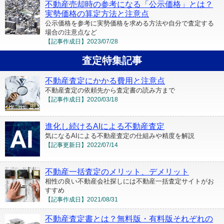
不動産売却時の参考になる「公示価格」とは？
実勢価格の算定方法と注意点
公示価格を参考に実勢価格を求める方法や自分で査定する
場合の注意点など
【記事作成日】
2023/07/28
査定特集記事
不動産査定にかかる費用と注意点
不動産査定の依頼先から査定書の読み方まで
【記事作成日】
2020/03/18
進化し続けるAIによる不動産査定
気になるAIによる不動産査定の仕組みや精度を解説
【記事更新日】
2022/07/14
不動産一括査定のメリット、デメリット
相性の良い不動産会社探しには不動産一括査定サイトがお
すすめ
【記事作成日】
2021/08/31
不動産査定書とは？無料版・有料版それぞれの