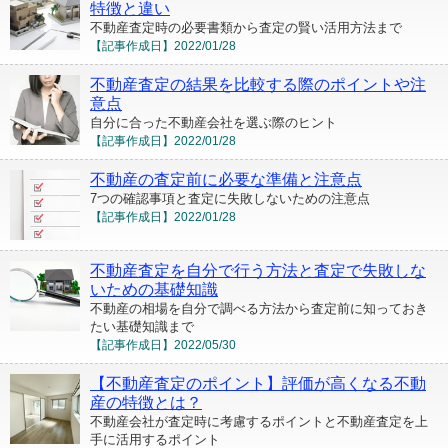
特徴と違い
不動産査定時の必要書類から査定の賢い活用方法まで
【記事作成日】
2022/01/28
不動産査定の結果を比較する際のポイントや注
意点
自分に合った不動産会社を選ぶ際のヒント
【記事作成日】
2022/01/28
不動産の査定前に必要な準備と注意点
7つの確認事項と査定に失敗しないための注意点
【記事作成日】
2022/01/28
不動産査定を自分で行う方法と査定で失敗しな
いための基礎知識
不動産の相場を自分で調べる方法から査定前に知っておき
たい基礎知識まで
【記事作成日】
2022/05/30
【不動産査定のポイント】評価が高くなる不動
産の特徴とは？
不動産会社が査定時に考慮するポイントと不動産査定を上
手に活用するポイント