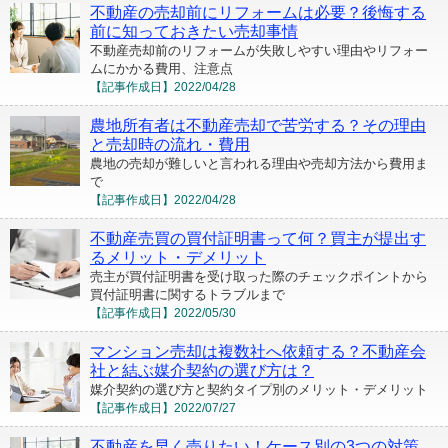
不動産の売却前にリフォームは必要？後悔する
前に知っておきたい売却事情
不動産売却前のリフォームが失敗しやすい理由やリフォー
ムにかかる費用、注意点
【記事作成日】
2022/04/28
農地所有者は不動産売却で苦労する？その理由
と売却時の流れ・費用
農地の売却が難しいと言われる理由や売却方法から費用ま
で
【記事作成日】
2022/04/28
不動産売買の買付証明書って何？買主が提出す
るメリット・デメリット
売主が買付証明書を受け取った際のチェックポイントから
買付証明書に関するトラブルまで
【記事作成日】
2022/05/30
マンション売却は複数社へ依頼する？不動産会
社と結ぶ媒介契約の選び方は？
媒介契約の選び方と契約タイプ別のメリット・デメリット
【記事作成日】
2022/07/27
不動産を早く売りたい！ケース別の3つの対策