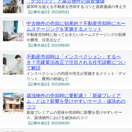
「5つのコツ」と築古物件の資産価値
築30年を超える不動産を売却するコツと資産価値の考え方
【記事作成日】
2023/05/31
中古物件の売却に効果的？不動産売却時にホー
ムステージングを実施するメリット
不動産売却時に知っておきたいホームステージングの効果
や費用、注意点など
【記事作成日】
2023/06/30
不動産売却時は「インスペクション」するべ
き？宅建業法改正で注目される住宅診断につい
て解説
インスペクションの内容や売主が実施するメリット・デメ
リット、費用の相場など
【記事作成日】
2023/06/30
築浅物件の売却時に要配慮！「新築プレミア
ム」とは？影響を受けやすいケース・値決めの
コツ
新築プレミアムの意味や売却時に影響を受けやすいケー
ス、築浅物件における値決めのコツ
【記事作成日】
2023/06/30