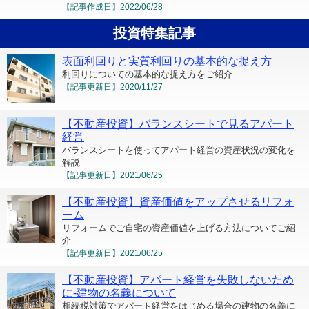
【記事作成日】
2022/06/28
投資特集記事
表面利回りと実質利回りの基本的な捉え方
利回りについての基本的な捉え方をご紹介
【記事更新日】
2020/11/27
【不動産投資】バランスシートで見るアパート
経営
バランスシートを使ってアパート経営の資産状況の変化を
解説
【記事更新日】
2021/06/25
【不動産投資】資産価値をアップさせるリフォ
ーム
リフォームでご自宅の資産価値を上げる方法についてご紹
介
【記事更新日】
2021/06/25
【不動産投資】アパート経営を失敗しないため
に-建物の名義について
相続税対策でアパート経営をはじめる場合の建物の名義に