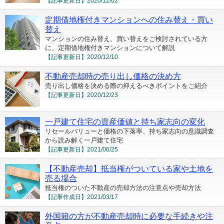
【記事更新日】
2020/12/02
定期借地権付きマンションへの住み替え・買い
替え
マンションの住み替え、買い替えをご検討されている方
に、定期借地権付きマンションについて解説
【記事更新日】
2020/12/10
不動産売却時の売り出し価格の決め方
売り出し価格を決める際の抑えるべきポイントをご紹介
【記事更新日】
2020/12/23
一戸建て住宅の資産価値と持ち家志向の変化
リセールバリューと価格の下落率、持ち家志向の意識調査
から読み解く一戸建て住宅
【記事更新日】
2021/06/25
【不動産売却】抵当権がついている家や土地を
売る場合
抵当権のついた不動産の売却方法の注意点や売却方法
【記事作成日】
2021/03/17
外国籍の方が不動産売却時に必要な手続きや注