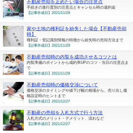
不動産売却を止めたい場合の注意点
手続きの進行度別の注意点とキャンセル時の違約金
【記事作成日】
2021/11/29
家や土地の権利証を紛失した場合【不動産売却
時】
権利証・登記識別情報の特徴から紛失時の売却方法まで
【記事作成日】
2021/11/29
不動産売却時の内覧を成功させるコツとは
内覧準備のポイントから成約率UPのコツ・当日の注意点ま
で
【記事作成日】
2021/11/29
不動産売却時の価格交渉について
価格交渉のタイミングや値下げ幅の相場から、売り出し価
格設定時のヒントまで
【記事作成日】
2021/12/27
不動産の売却を入札方式で行う方法
入札方式のメリット・デメリット、流れなど
【記事作成日】
2021/12/27