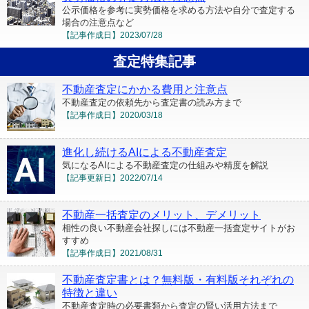
公示価格を参考に実勢価格を求める方法や自分で査定する
場合の注意点など
【記事作成日】
2023/07/28
査定特集記事
不動産査定にかかる費用と注意点
不動産査定の依頼先から査定書の読み方まで
【記事作成日】
2020/03/18
進化し続けるAIによる不動産査定
気になるAIによる不動産査定の仕組みや精度を解説
【記事更新日】
2022/07/14
不動産一括査定のメリット、デメリット
相性の良い不動産会社探しには不動産一括査定サイトがお
すすめ
【記事作成日】
2021/08/31
不動産査定書とは？無料版・有料版それぞれの
特徴と違い
不動産査定時の必要書類から査定の賢い活用方法まで