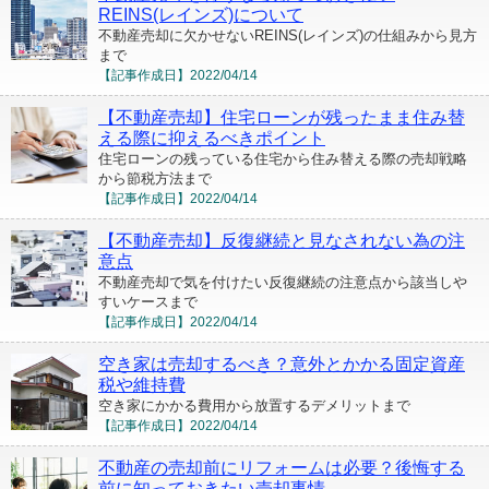
REINS(レインズ)について
不動産売却に欠かせないREINS(レインズ)の仕組みから見方
まで
【記事作成日】
2022/04/14
【不動産売却】住宅ローンが残ったまま住み替
える際に抑えるべきポイント
住宅ローンの残っている住宅から住み替える際の売却戦略
から節税方法まで
【記事作成日】
2022/04/14
【不動産売却】反復継続と見なされない為の注
意点
不動産売却で気を付けたい反復継続の注意点から該当しや
すいケースまで
【記事作成日】
2022/04/14
空き家は売却するべき？意外とかかる固定資産
税や維持費
空き家にかかる費用から放置するデメリットまで
【記事作成日】
2022/04/14
不動産の売却前にリフォームは必要？後悔する
前に知っておきたい売却事情