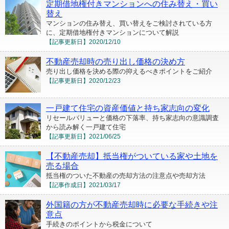
定期借地権付きマンションへの住み替え・買い
替え
マンションの住み替え、買い替えをご検討されている方
に、定期借地権付きマンションについて解説
【記事更新日】
2020/12/10
不動産売却時の売り出し価格の決め方
売り出し価格を決める際の抑えるべきポイントをご紹介
【記事更新日】
2020/12/23
一戸建て住宅の資産価値と持ち家志向の変化
リセールバリューと価格の下落率、持ち家志向の意識調査
から読み解く一戸建て住宅
【記事更新日】
2021/06/25
【不動産売却】抵当権がついている家や土地を
売る場合
抵当権のついた不動産の売却方法の注意点や売却方法
【記事作成日】
2021/03/17
外国籍の方が不動産売却時に必要な手続きや注
意点
手続きのポイントから税金について