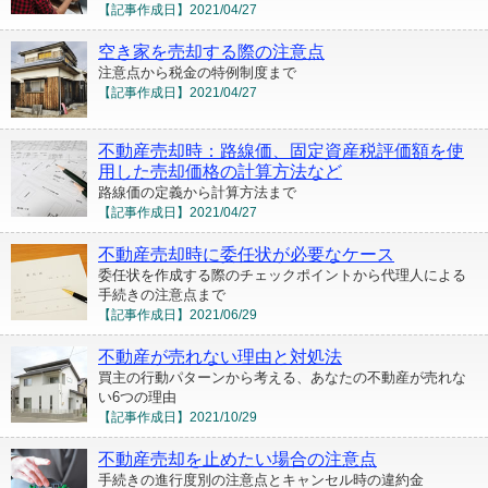
【記事作成日】
2021/04/27
空き家を売却する際の注意点
注意点から税金の特例制度まで
【記事作成日】
2021/04/27
不動産売却時：路線価、固定資産税評価額を使
用した売却価格の計算方法など
路線価の定義から計算方法まで
【記事作成日】
2021/04/27
不動産売却時に委任状が必要なケース
委任状を作成する際のチェックポイントから代理人による
手続きの注意点まで
【記事作成日】
2021/06/29
不動産が売れない理由と対処法
買主の行動パターンから考える、あなたの不動産が売れな
い6つの理由
【記事作成日】
2021/10/29
不動産売却を止めたい場合の注意点
手続きの進行度別の注意点とキャンセル時の違約金