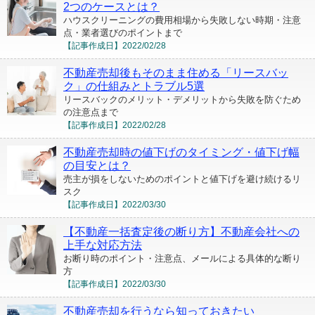
2つのケースとは？
ハウスクリーニングの費用相場から失敗しない時期・注意
点・業者選びのポイントまで
【記事作成日】
2022/02/28
不動産売却後もそのまま住める「リースバッ
ク」の仕組みとトラブル5選
リースバックのメリット・デメリットから失敗を防ぐため
の注意点まで
【記事作成日】
2022/02/28
不動産売却時の値下げのタイミング・値下げ幅
の目安とは？
売主が損をしないためのポイントと値下げを避け続けるリ
スク
【記事作成日】
2022/03/30
【不動産一括査定後の断り方】不動産会社への
上手な対応方法
お断り時のポイント・注意点、メールによる具体的な断り
方
【記事作成日】
2022/03/30
不動産売却を行うなら知っておきたい