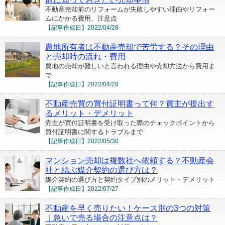
不動産売却前のリフォームが失敗しやすい理由やリフォー
ムにかかる費用、注意点
【記事作成日】
2022/04/28
農地所有者は不動産売却で苦労する？その理由
と売却時の流れ・費用
農地の売却が難しいと言われる理由や売却方法から費用ま
で
【記事作成日】
2022/04/28
不動産売買の買付証明書って何？買主が提出す
るメリット・デメリット
売主が買付証明書を受け取った際のチェックポイントから
買付証明書に関するトラブルまで
【記事作成日】
2022/05/30
マンション売却は複数社へ依頼する？不動産会
社と結ぶ媒介契約の選び方は？
媒介契約の選び方と契約タイプ別のメリット・デメリット
【記事作成日】
2022/07/27
不動産を早く売りたい！ケース別の3つの対策
｜急いで売る場合の注意点は？