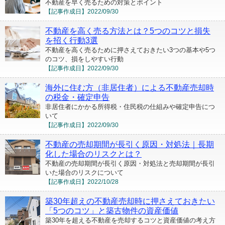
不動産を早く売るための対策とポイント
【記事作成日】
2022/09/30
不動産を高く売る方法とは？5つのコツと損失
を招く行動3選
不動産を高く売るために押さえておきたい3つの基本や5つ
のコツ、損をしやすい行動
【記事作成日】
2022/09/30
海外に住む方（非居住者）による不動産売却時
の税金・確定申告
非居住者にかかる所得税・住民税の仕組みや確定申告につ
いて
【記事作成日】
2022/09/30
不動産の売却期間が長引く原因・対処法｜長期
化した場合のリスクとは？
不動産の売却期間が長引く原因・対処法と売却期間が長引
いた場合のリスクについて
【記事作成日】
2022/10/28
築30年超えの不動産売却時に押さえておきたい
「5つのコツ」と築古物件の資産価値
築30年を超える不動産を売却するコツと資産価値の考え方