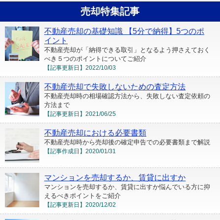
売却特集記事
不動産売却の基礎知識 【5分で納得】5つのポ
イント
不動産売却が「納得できる取引」となるよう押さえておく
べき５つのポイントについてご紹介
【記事更新日】
2022/10/03
不動産売却で失敗しないための査定方法
不動産売却時の相場確認方法から、失敗しない査定依頼の
方法まで
【記事更新日】
2021/06/25
不動産売却における必要書類
不動産売却時から売却後の確定申告での必要書類まで解説
【記事作成日】
2020/01/31
マンションを売却するか、賃貸に出すか
マンションを売却するか、賃貸に出すか悩んでいる方に抑
えるべきポイントをご紹介
【記事更新日】
2020/12/02