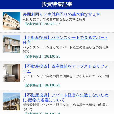
投資特集記事
表面利回りと実質利回りの基本的な捉え方
利回りについての基本的な捉え方をご紹介
【記事更新日】
2020/11/27
【不動産投資】バランスシートで見るアパート
経営
バランスシートを使ってアパート経営の資産状況の変化を
解説
【記事更新日】
2021/06/25
【不動産投資】資産価値をアップさせるリフォ
ーム
リフォームでご自宅の資産価値を上げる方法についてご紹
介
【記事更新日】
2021/06/25
【不動産投資】アパート経営を失敗しないため
に-建物の名義について
相続税対策でアパート経営をはじめる場合の建物の名義に
ついて
【記事更新日】
2021/01/26