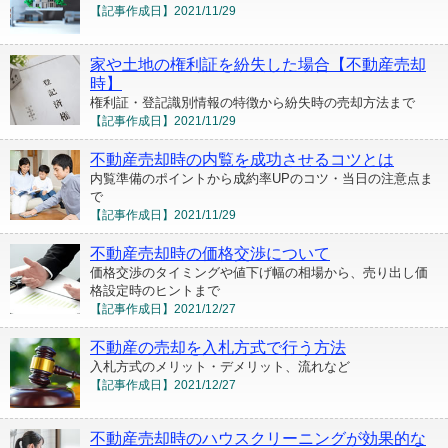
【記事作成日】
2021/11/29
家や土地の権利証を紛失した場合【不動産売却
時】
権利証・登記識別情報の特徴から紛失時の売却方法まで
【記事作成日】
2021/11/29
不動産売却時の内覧を成功させるコツとは
内覧準備のポイントから成約率UPのコツ・当日の注意点ま
で
【記事作成日】
2021/11/29
不動産売却時の価格交渉について
価格交渉のタイミングや値下げ幅の相場から、売り出し価
格設定時のヒントまで
【記事作成日】
2021/12/27
不動産の売却を入札方式で行う方法
入札方式のメリット・デメリット、流れなど
【記事作成日】
2021/12/27
不動産売却時のハウスクリーニングが効果的な