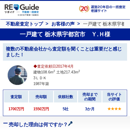
不動産査定トップ
お客様の声
一戸建て 栃木県宇都宮
一戸建て 栃木県宇都宮市 Ｙ.Ｈ様
複数の不動産会社から査定額を聞くことは重要だと感じ
ました！
◆査定依頼日2017年4月
2
2
建物108.6m
土地217.43m
3ＬＤＫ
1987年築
売却まで
当サイト
査定額
売却額
依頼社数
の期間
の評価
1700万円
1550万円
5社
3か月
★★★★
売却した理由は何ですか？