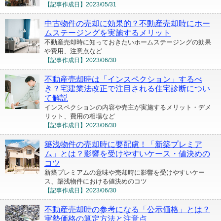
【記事作成日】
2023/05/31
中古物件の売却に効果的？不動産売却時にホー
ムステージングを実施するメリット
不動産売却時に知っておきたいホームステージングの効果
や費用、注意点など
【記事作成日】
2023/06/30
不動産売却時は「インスペクション」するべ
き？宅建業法改正で注目される住宅診断につい
て解説
インスペクションの内容や売主が実施するメリット・デメ
リット、費用の相場など
【記事作成日】
2023/06/30
築浅物件の売却時に要配慮！「新築プレミア
ム」とは？影響を受けやすいケース・値決めの
コツ
新築プレミアムの意味や売却時に影響を受けやすいケー
ス、築浅物件における値決めのコツ
【記事作成日】
2023/06/30
不動産売却時の参考になる「公示価格」とは？
実勢価格の算定方法と注意点